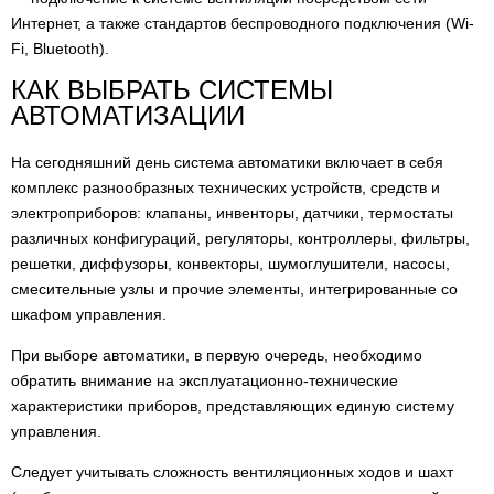
Интернет, а также стандартов беспроводного подключения (Wi-
Наружные датчики температуры Belimo 22UT
2
Fi, Bluetooth).
Наружные датчики температуры Belimo 01UT
5
КАК ВЫБРАТЬ СИСТЕМЫ
АВТОМАТИЗАЦИИ
Термостаты защиты от замерзания Belimo 01DTS
4
На сегодняшний день система автоматики включает в себя
Монтажный фланец Belimo A-22D
3
комплекс разнообразных технических устройств, средств и
электроприборов: клапаны, инвенторы, датчики, термостаты
Погружная гильза Belimo A-22P
14
различных конфигураций, регуляторы, контроллеры, фильтры,
Канальные датчики температуры и влажности
решетки, диффузоры, конвекторы, шумоглушители, насосы,
4
Belimo 22DTH
смесительные узлы и прочие элементы, интегрированные со
шкафом управления.
Наружные датчики температуры и влажности
6
Belimo 22UTH
При выборе автоматики, в первую очередь, необходимо
Накладные датчики конденсации Belimo 22HH
обратить внимание на эксплуатационно-технические
2
характеристики приборов, представляющих единую систему
Активные датчики в исполнении для настенного
управления.
монтажа (конфигурируемый выходной сигнал:
4
-0,5...1В/4...20мА)
Следует учитывать сложность вентиляционных ходов и шахт