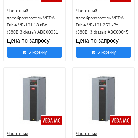
Наружные датчик температуры ATF2
9
Частотный
Частотный
Датчики температуры втулочные HTF
преобразователь VEDA
преобразователь VEDA
106
Drive VF-101 18 кВт
Drive VF-101 250 кВт
Датчики температуры поверхностные OFTF
11
(380В,3 фазы) ABC00031
(380В, 3 фазы) ABC00045
Цена по запросу
Цена по запросу
Датчики температуры накладные ALTF1
16
В корзину
В корзину
Датчики температуры накладные ALTF2
9
Датчики температуры накладные ALTF02
8
Погружные канальные ввинчиваемые датчики TF
76
43
Погружные канальные ввинчиваемые датчики TF
76
65
Погружные канальные ввинчиваемые датчики TF
77
54
Датчики средней температуры MWTF
9
Частотный
Частотный