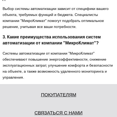
Ввинчиваемые датчики для измерения
66
Выбор системы автоматизации зависит от специфики вашего
температуры SFK01
объекта, требуемых функций и бюджета. Специалисты
Ввинчиваемые датчики для измерения
компании "МикроКлимат" помогут подобрать оптимальное
84
температуры SFK03
решение, учитывая все ваши потребности.
Кабельные датчики температуры TF14
90
3. Какие преимущества использования систем
автоматизации от компании "МикроКлимат"?
Датчики температуры Polar Bear
6
Системы автоматизации от компании "МикроКлимат"
Датчики температуры REGIN
13
обеспечивают повышение энергоэффективности, снижение
Датчики температуры для систем отопления и
эксплуатационных затрат, улучшение комфорта и безопасности
17
вентиляции. Серия ЕСО
на объекте, а также возможность удаленного мониторинга и
управления.
Датчики температуры для вентиляции. Серия
87
Standart. Защита IP65
Датчики температуры для инженерных систем.
ПОКУПАТЕЛЯМ
60
Серия PRO. Защита IP67.
Датчики температуры BVM
14
СВЯЗАТЬСЯ С НАМИ