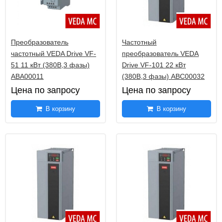
выходом DTF
Датчик температуры в помещении RTF
79
Датчики температуры в помещении
Преобразователь
Частотный
19
маятникового типа RTF1
частотный VEDA Drive VF-
преобразователь VEDA
51 11 кВт (380В,3 фазы)
Drive VF-101 22 кВт
Датчики температуры в помещении FSTF
80
ABA00011
(380В,3 фазы) ABC00032
Датчики температуры в помещении FSTF1
10
Цена по запросу
Цена по запросу
Датчики температуры в помещении RPTF1
11
В корзину
В корзину
Датчики температуры в помещении RPTF2
11
Датчики температуры в помещении RSTF
9
Наружные датчик температуры ATF01
8
Наружные датчик температуры ATF1
9
Наружные датчик температуры ASTF
10