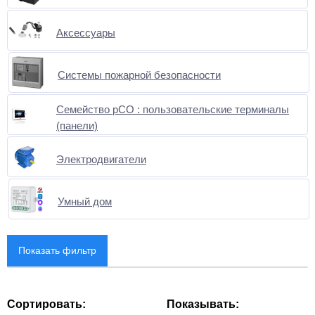
Аксессуары
Системы пожарной безопасности
Семейство pCO : пользовательские терминалы
(панели)
Электродвигатели
Умный дом
Показать фильтр
Производители
Сортировать:
Показывать:
Категории
ABB
16