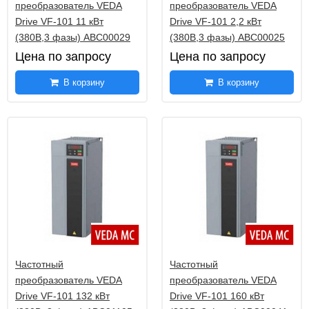
преобразователь VEDA
преобразователь VEDA
Ввинчиваемые датчики с горловиной ETF6
55
Drive VF-101 11 кВт
Drive VF-101 2,2 кВт
(380В,3 фазы) ABC00029
(380В,3 фазы) ABС00025
Ввинчиваемые датчики мгновенные ETF7
12
Цена по запросу
Цена по запросу
Датчики температуры накладные для труб
10
В корзину
В корзину
ALTM1
Датчики температуры накладные для труб
9
ALTM2
Терморегуляторы накладные ALTR-060/090
4
Терморегуляторы накладные ALTR-1/3/5/7
8
Внешний калибруемый измеритель ATM2
10
Механические терморегуляторы ETR
60
Калиброванные измерители температуры HFTM
10
Частотный
Частотный
преобразователь VEDA
преобразователь VEDA
Датчики контроля и регулировки температур KTR
12
Drive VF-101 132 кВт
Drive VF-101 160 кВт