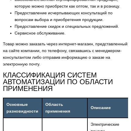
Пассивные датчики Датчик NTC тип WF*
6
которую можно приобрести как оптом, так и в розницу.
Предоставление исчерпывающих консультаций по
Пассивные датчики Датчик NTC тип HT (подходит
вопросам выбора и приобретения продукции.
5
только для контроллеров, в которых он указан)
Предоставление скидок и специальных предложений.
Сервисное обслуживание.
Пассивные датчики Датчик NTC тип HT*
5
Товар можно заказать через интернет-магазин, представленный
Пассивные датчики Датчик NTC тип WG*
1
на сайте компании, по телефону, связавшись с менеджером-
консультантом либо отправив информацию о заказе на
Пассивные датчики Датчик NTC тип LT*
1
электронную почту.
Пассивные датчики Датчик NTC тип INF
5
КЛАССИФИКАЦИЯ СИСТЕМ
(сквозной)
АВТОМАТИЗАЦИИ ПО ОБЛАСТИ
Прочие аксессуары для SPKT*
16
ПРИМЕНЕНИЯ
Пассивные датчики Датчик NTC тип PS
1
(иммитатор)
Основные
Область
Описание
разновидности
применения
Пассивные датчики Датчик PTC
6
Электрические
Пассивные датчики Датчик Pt1000 тип INF
1