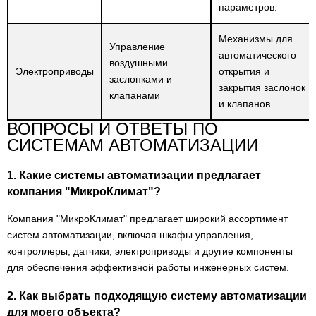
параметров.
Комнатные датчики температуры NOVOS 5 Temp
2
Механизмы для
Маятниковые датчики температуры RPF
26
Управление
автоматического
воздушными
Канальные / погружные датчики температуры
Электроприводы
открытия и
147
заслонками и
AKF10+
закрытия заслонок
клапанами
и клапанов.
Канальные датчики температуры KFK01
77
ВОПРОСЫ И ОТВЕТЫ ПО
Канальные датчики температуры KFK03
84
СИСТЕМАМ АВТОМАТИЗАЦИИ
Высокотемпературные канальные датчики RG03
12
1. Какие системы автоматизации предлагает
компания "МикроКлимат"?
Канальные датчики средней температуры MWF+
52
Компания "МикроКлимат" предлагает широкий ассортимент
Термостаты защиты от замерзания TFR
9
систем автоматизации, включая шкафы управления,
Ввинчиваемые датчики для измерения
контроллеры, датчики, электроприводы и другие компоненты
126
температуры SFK02+
для обеспечения эффективной работы инженерных систем.
Ввинчиваемые датчики для измерения
2. Как выбрать подходящую систему автоматизации
60
температуры SFK02+ FR
для моего объекта?