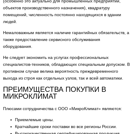
(особенно это актуально для промышленных предприятий,
Активные датчики в исполнении для монтажа в
объектов производственного назначения), квадратуру
канал (конфигурируемый выходной сигнал:
5
помещений, численность постоянно находящихся в здании
-0,5...1В/4...20мА)
людей.
Активные датчики в погружном исполнении
Немаловажным является наличие гарантийных обязательств, а
(конфигурируемый выходной сигнал:
1
также предоставление сервисного обслуживания
-0,5...1В/4...20мА)
оборудования.
Активные датчики в универсальном исполнении
(конфигурируемый выходной сигнал:
3
Не следует экономить на услугах профессиональных
-0,5...1В/4...20мА)
специалистов-техников, обладающих специальным допуском. В
противном случае велика вероятность преждевременного
Пассивные датчики Датчик NTC тип HP*
19
выхода из строя как отдельных узлов, так и всей автоматики.
Пассивные датчики Датчик NTC тип HF*
6
ПРЕИМУЩЕСТВА ПОКУПКИ В
МИКРОКЛИМАТ
Пассивные датчики Датчик NTC тип WS* (кабель
4
с двойной изоляцией)
Плюсами сотрудничества с ООО «МикроКлимат» являются:
Пассивные датчики Датчик NTC тип WP*
5
Приемлемые цены.
Кратчайшие сроки поставки во все регионы России.
Пассивные датчики Датчик NTC тип WH*
5
Высококачественная сертифицированная продукция,