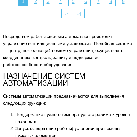
1
2
3
4
5
6
7
8
9
ETF/ RTF датчики комнатной температуры
3
>
>|
ALT контактный датчик с хомутом
2
ATF датчики наружной температуры
4
Посредством работы системы автоматики происходит
ETF погружной датчик температуры
2
управление вентиляционными установками. Подобная система
— центр, позволяющий помимо управления, осуществлять
ETF/ HTF канальные датчики температуры
3
координацию, контроль, защиту и поддержание
ETF датчики комнатной температуры с
работоспособности оборудования.
1
коррекцией уставки
НАЗНАЧЕНИЕ СИСТЕМ
АВТОМАТИЗАЦИИ
TTA комнатный преобразователь температуры
1
Датчики температуры помещения настенные
Системы автоматизации предназначаются для выполнения
16
STR
следующих функций:
Датчики температуры STC
9
Поддержание нужного температурного режима и уровня
влажности.
Датчики температуры канальные STD
35
Запуск (завершение работы) установки при помощи
пусковых элементов.
Датчики температуры погружные STP
38