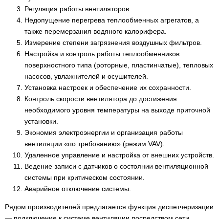
Регуляция работы вентиляторов.
Датчики температуры погружные STX
5
Недопущение перегрева теплообменных агрегатов, а
также перемерзания водяного калорифера.
Датчики температуры наружные STO
4
Измерение степени загрязнения воздушных фильтров.
Настройка и контроль работы теплообменников
Канальные и погружные датчики температуры
12
поверхностного типа (роторные, пластинчатые), тепловых
Belimo 22DT
насосов, увлажнителей и осушителей.
Канальные и погружные датчики температуры
Установка настроек и обеспечение их сохранности.
30
Belimo 01DT
Контроль скорости вентилятора до достижения
необходимого уровня температуры на выходе приточной
Канальные датчики температуры Belimo 22MT
2
установки.
Экономия электроэнергии и организация работы
Кабельные датчики температуры Belimo 22CT
2
вентиляции «по требованию» (режим VAV).
Кабельные датчики температуры Belimo 01CT
5
Удаленное управление и настройка от внешних устройств.
Ведение записи с датчиков о состоянии вентиляционной
Накладные датчики температуры Belimo 22HT
2
системы при критическом состоянии.
Аварийное отключение системы.
Накладные датчики температуры Belimo 01HT
5
Рядом производителей предлагается функция диспетчеризации
Накладные датчики температуры Belimo 01ST
7
— подключение к системе вентиляции посредством сети