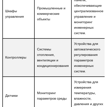
панели,
(сквозной)
обеспечивающие
Промышленные и
Пассивные датчики Датчик Pt100
2
Шкафы
централизованное
коммерческие
управления
управление и
Пассивные датчики Датчик Pt1000
объекты
7
мониторинг
инженерных
Пассивные датчики Гильза и датчик Pt1000,
5
систем.
Аксессуары
Пассивные датчики Погружной датчик NTC серия
Устройства для
2
TS
Системы
автоматического
Пассивные датчики Погружной датчик Pt1000
отопления,
регулирования
2
Контроллеры
серия TS
вентиляции и
параметров
кондиционирования
инженерных
Пассивные датчики Аксессуары для погружных
6
систем.
датчиков
Потолочные датчики температуры RDF
13
Устройства для
измерения
Настенные датчики температуры WRF
48
Мониторинг
температуры,
Датчики
параметров среды
влажности,
Комнатные датчики температуры NOVOS 3 Temp
18
давления и других