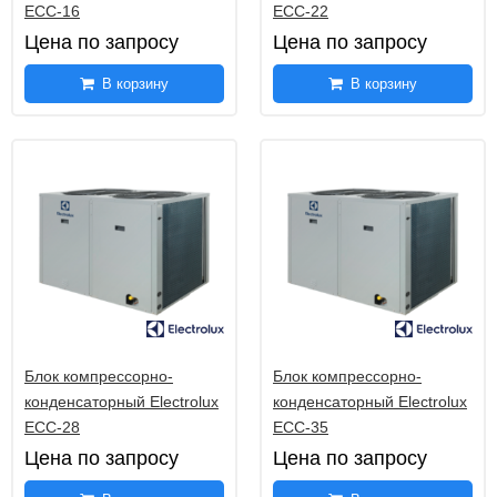
Компрессорно конденсаторные холодильные
ECC-16
ECC-22
14
агрегаты DK-03-16WC/(S)F
Цена по запросу
Цена по запросу
Компрессорно конденсаторные блоки DK-
19
В корзину
В корзину
DC008-092TWMC/(S)F
Компрессорно-конденсаторные блоки Alasca
18
Блок компрессорно-
Блок компрессорно-
конденсаторный Electrolux
конденсаторный Electrolux
ECC-28
ECC-35
Цена по запросу
Цена по запросу