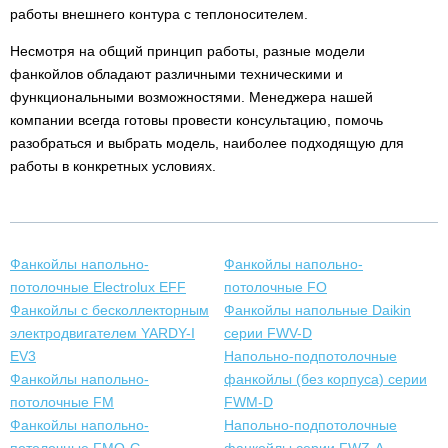
работы внешнего контура с теплоносителем.
Несмотря на общий принцип работы, разные модели
фанкойлов обладают различными техническими и
функциональными возможностями. Менеджера нашей
компании всегда готовы провести консультацию, помочь
разобраться и выбрать модель, наиболее подходящую для
работы в конкретных условиях.
Фанкойлы напольно-
Фанкойлы напольно-
потолочные Electrolux EFF
потолочные FO
Фанкойлы с бесколлекторным
Фанкойлы напольные Daikin
электродвигателем YARDY-I
серии FWV-D
EV3
Напольно-подпотолочные
Фанкойлы напольно-
фанкойлы (без корпуса) серии
потолочные FM
FWM-D
Фанкойлы напольно-
Напольно-подпотолочные
потолочные FMO-G
фанкойлы серии FWZ-A