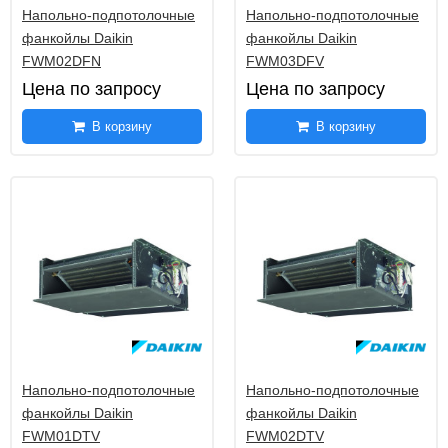
Напольно-подпотолочные
Напольно-подпотолочные
Напольно-подпотолочные фанкойлы (без
36
фанкойлы Daikin
фанкойлы Daikin
корпуса) серии FWM-D
FWM02DFN
FWM03DFV
Напольно-подпотолочные фанкойлы серии
Цена по запросу
Цена по запросу
16
FWZ-A
В корзину
В корзину
Напольно-потолочные фанкойлы Energolux
9
Напольно-подпотолочные
Напольно-подпотолочные
фанкойлы Daikin
фанкойлы Daikin
FWM01DTV
FWM02DTV