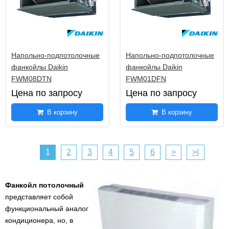
Напольно-подпотолочные
Напольно-подпотолочные
фанкойлы Daikin
фанкойлы Daikin
FWM08DTN
FWM01DFN
Цена по запросу
Цена по запросу
В корзину
В корзину
1
2
3
4
5
6
>
>|
Фанкойл потолочный
представляет собой
функциональный аналог
кондиционера, но, в