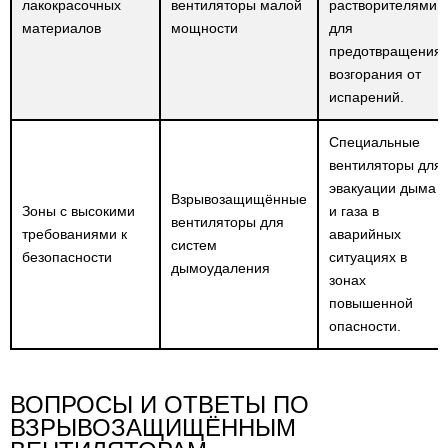
лакокрасочных
вентиляторы малой
растворителями,
материалов
мощности
для
предотвращения
возгорания от
испарений.
Специальные
вентиляторы для
эвакуации дыма
Взрывозащищённые
Зоны с высокими
и газа в
вентиляторы для
требованиями к
аварийных
систем
безопасности
ситуациях в
дымоудаления
зонах
повышенной
опасности.
ВОПРОСЫ И ОТВЕТЫ ПО
ВЗРЫВОЗАЩИЩЁННЫМ