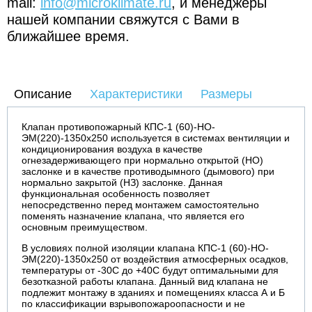
mail:
info@microklimate.ru
, и менеджеры
нашей компании свяжутся с Вами в
ближайшее время.
Описание
Характеристики
Размеры
Клапан противопожарный КПС-1 (60)-НО-
ЭМ(220)-1350х250 используется в системах вентиляции и
кондиционирования воздуха в качестве
огнезадерживающего при нормально открытой (НО)
заслонке и в качестве противодымного (дымового) при
нормально закрытой (НЗ) заслонке. Данная
функциональная особенность позволяет
непосредственно перед монтажем самостоятельно
поменять назначение клапана, что является его
основным преимуществом.
В условиях полной изоляции клапана КПС-1 (60)-НО-
ЭМ(220)-1350х250 от воздействия атмосферных осадков,
температуры от -30С до +40С будут оптимальными для
безотказной работы клапана. Данный вид клапана не
подлежит монтажу в зданиях и помещениях класса А и Б
по классификации взрывопожароопасности и не