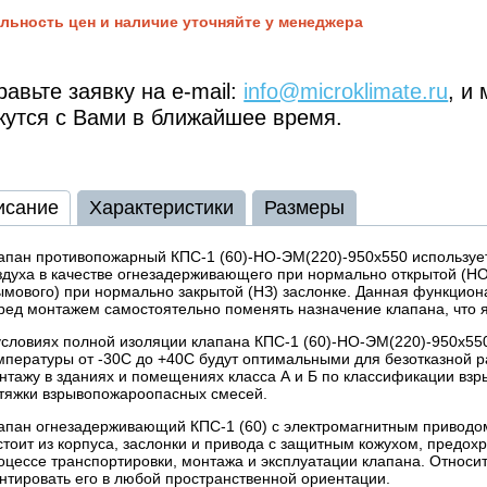
льность цен и наличие уточняйте у менеджера
авьте заявку на e-mail:
info@microklimate.ru
, и
жутся с Вами в ближайшее время.
исание
Характеристики
Размеры
апан противопожарный КПС-1 (60)-НО-ЭМ(220)-950х550 использует
здуха в качестве огнезадерживающего при нормально открытой (НО
ымового) при нормально закрытой (НЗ) заслонке. Данная функцио
ред монтажем самостоятельно поменять назначение клапана, что 
условиях полной изоляции клапана КПС-1 (60)-НО-ЭМ(220)-950х55
мпературы от -30С до +40С будут оптимальными для безотказной р
нтажу в зданиях и помещениях класса А и Б по классификации вз
тяжки взрывопожароопасных смесей.
апан огнезадерживающий КПС-1 (60) с электромагнитным приводом
стоит из корпуса, заслонки и привода с защитным кожухом, предо
оцессе транспортировки, монтажа и эксплуатации клапана. Относи
нтировать его в любой пространственной ориентации.