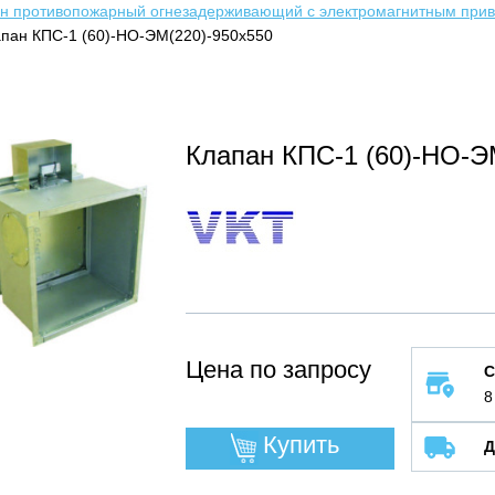
н противопожарный огнезадерживающий с электромагнитным прив
пан КПС-1 (60)-НО-ЭМ(220)-950х550
Клапан КПС-1 (60)-НО-Э
Цена по запросу
С
8
Купить
Д