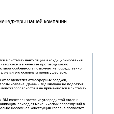
 менеджеры нашей компании
ся в системах вентиляции и кондиционирования
) заслонке и в качестве противодымного
нальная особенность позволяет непосредственно
является его основным преимуществом.
0 от воздействия атмосферных осадков,
аботы клапана. Данный вид клапана не подлежит
рывопожароопасности и не применяются в системах
 ЭM изготавливается из углеродистой стали и
храниющим привод от механических повреждений в
тельно несложная конструкция клапана позволяет