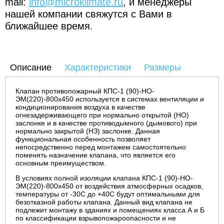
mail:
info@microklimate.ru
, и менеджеры
нашей компании свяжутся с Вами в
ближайшее время.
Описание
Характеристики
Размеры
Клапан противопожарный КПС-1 (90)-НО-
ЭМ(220)-800х450 используется в системах вентиляции и
кондиционирования воздуха в качестве
огнезадерживающего при нормально открытой (НО)
заслонке и в качестве противодымного (дымового) при
нормально закрытой (НЗ) заслонке. Данная
функциональная особенность позволяет
непосредственно перед монтажем самостоятельно
поменять назначение клапана, что является его
основным преимуществом.
В условиях полной изоляции клапана КПС-1 (90)-НО-
ЭМ(220)-800х450 от воздействия атмосферных осадков,
температуры от -30С до +40С будут оптимальными для
безотказной работы клапана. Данный вид клапана не
подлежит монтажу в зданиях и помещениях класса А и Б
по классификации взрывопожароопасности и не