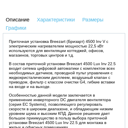
Описание
Характеристики
Размеры
Графики
Приточная установка Breezart (Бризарт) 4500 Inv V c
электрическим нагревателем мощностью 22,5 кВт
используются для вентиляции коттеджей, офисов,
магазинов, торговых центров и т.д.
В состав приточной установки Breezart 4500 Lux Inv 22.5
входит ситема цифровой автоматики с комплектом всех
необходимых датчиков, проводной пульт управления с
жидкокристалическим дисплеем, воздушный клапан с
приводом, фильтр с классом очистки G4, гибкие вставки
на входе и на выходе.
Особенностью данной модели заключается в
применение инверторного DC двигателя вентилятора
(серия EC Systems), позволяющего регулировать
скорости в широким диапазоне, и обладающим низким
уровнем шума и высоким КПД. Данное решение дает
большое приимущество в пользу выбора приточной
установки Breezart 4500 Lux Inv 22.5 для монтажа в
жилых и офисных помещениях.