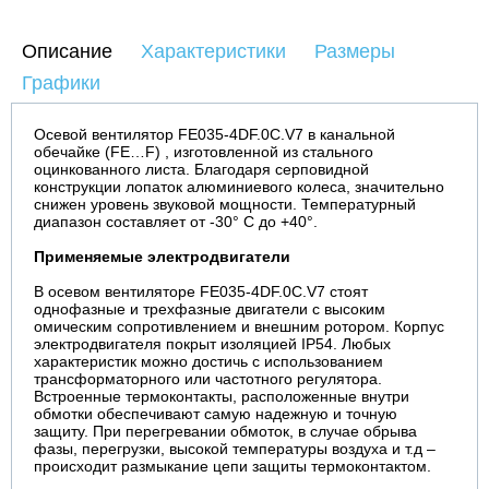
Описание
Характеристики
Размеры
Графики
Осевой вентилятор FE035-4DF.0C.V7 в канальной
обечайке (FE…F) , изготовленной из стального
оцинкованного листа. Благодаря серповидной
конструкции лопаток алюминиевого колеса, значительно
снижен уровень звуковой мощности. Температурный
диапазон составляет от -30° С до +40°.
Применяемые электродвигатели
В осевом вентиляторе FE035-4DF.0C.V7 стоят
однофазные и трехфазные двигатели с высоким
омическим сопротивлением и внешним ротором. Корпус
электродвигателя покрыт изоляцией IP54. Любых
характеристик можно достичь с использованием
трансформаторного или частотного регулятора.
Встроенные термоконтакты, расположенные внутри
обмотки обеспечивают самую надежную и точную
защиту. При перегревании обмоток, в случае обрыва
фазы, перегрузки, высокой температуры воздуха и т.д –
происходит размыкание цепи защиты термоконтактом.