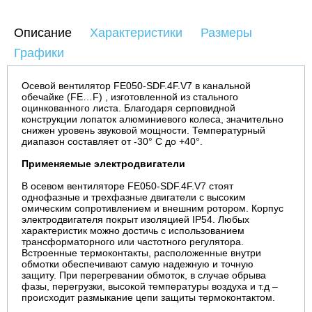
Описание
Характеристики
Размеры
Графики
Осевой вентилятор FE050-SDF.4F.V7 в канальной
обечайке (FE…F) , изготовленной из стального
оцинкованного листа. Благодаря серповидной
конструкции лопаток алюминиевого колеса, значительно
снижен уровень звуковой мощности. Температурный
диапазон составляет от -30° С до +40°.
Применяемые электродвигатели
В осевом вентиляторе FE050-SDF.4F.V7 стоят
однофазные и трехфазные двигатели с высоким
омическим сопротивлением и внешним ротором. Корпус
электродвигателя покрыт изоляцией IP54. Любых
характеристик можно достичь с использованием
трансформаторного или частотного регулятора.
Встроенные термоконтакты, расположенные внутри
обмотки обеспечивают самую надежную и точную
защиту. При перегревании обмоток, в случае обрыва
фазы, перегрузки, высокой температуры воздуха и т.д –
происходит размыкание цепи защиты термоконтактом.