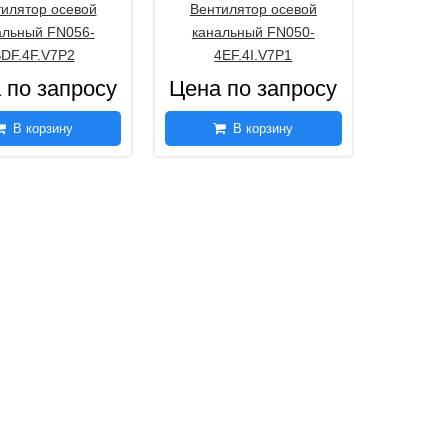
илятор осевой
Вентилятор осевой
альный FN056-
канальный FN050-
DF.4F.V7P2
4EF.4I.V7P1
 по запросу
Цена по запросу
В корзину
В корзину