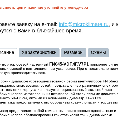
льность цен и наличие уточняйте у менеджера
авьте заявку на e-mail:
info@microklimate.ru
, и
жутся с Вами в ближайшее время.
исание
Характеристики
Размеры
Схемы
FN045-VDF.4F.V7P1
нтилятор осевой настенный
применяется дл
зовых смесей в вентиляционных установках. При относительно низ
сокую производительность.
рокий диапазон усовершенствованой серии вентиляторов FN
обес
нкциональных возможностей, представленных различным спектро
изготовлении корпуса используется оцинкованный стальной лист.
бочие колеса изготовлены из штампованой стали если их диаметр
аметр 50–63 см, литыми из алюминия - диаметр 71–80 см.
ыльчатка представлена с пилообразным краем лопасти и торцевым
ивод представляет собой компактные асинхронные однофазные и 
бочие колеса сбалансированы как статически так и динамически.