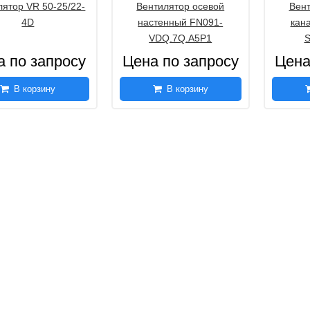
лятор VR 50-25/22-
Вентилятор осевой
Вент
4D
настенный FN091-
кан
VDQ.7Q.A5P1
S
а по запросу
Цена по запросу
Цена
В корзину
В корзину