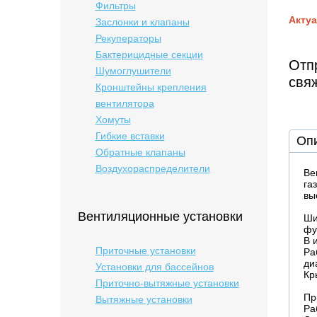
Фильтры
Актуа
Заслонки и клапаны
Рекуператоры
Бактерицидные cекции
Отпр
Шумоглушители
свя
Кронштейны крепления
вентилятора
Хомуты
Гибкие вставки
Оп
Обратные клапаны
Воздухораспределители
Ве
га
вы
Вентиляционные установки
Ши
фу
В 
Приточные установки
Ра
ди
Установки для бассейнов
Кр
Приточно-вытяжные установки
Пр
Вытяжные установки
Ра