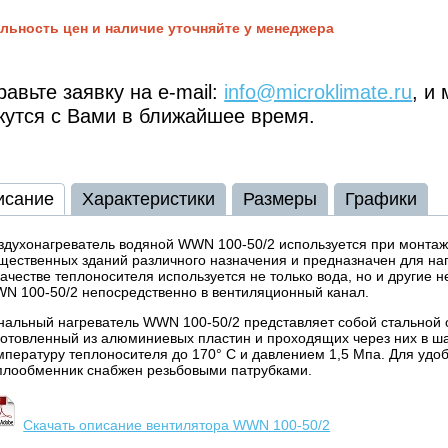
льность цен и наличие уточняйте у менеджера
авьте заявку на e-mail:
info@microklimate.ru
, и
жутся с Вами в ближайшее время.
исание
Характеристики
Размеры
Графики
здухонагреватель водяной WWN 100-50/2 используется при монта
щественных зданий различного назначения и предназначен для наг
качестве теплоносителя используется не только вода, но и другие
N 100-50/2 непосредственно в вентиляционный канал.
нальный нагреватель WWN 100-50/2 представляет собой стальной 
готовленный из алюминиевых пластин и проходящих через них в 
мпературу теплоносителя до 170° С и давлением 1,5 Мпа. Для удо
плообменник снабжен резьбовыми патрубками.
Скачать описание вентилятора WWN 100-50/2