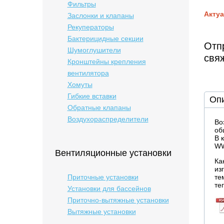
Фильтры
Актуа
Заслонки и клапаны
Рекуператоры
Бактерицидные cекции
Отпр
Шумоглушители
свя
Кронштейны крепления
вентилятора
Хомуты
Гибкие вставки
Оп
Обратные клапаны
Воздухораспределители
Во
об
В 
WW
Вентиляционные установки
Ка
из
Приточные установки
те
те
Установки для бассейнов
Приточно-вытяжные установки
Вытяжные установки