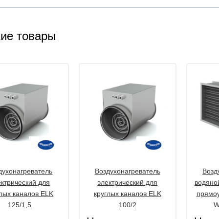
ие товары
духонагреватель
Воздухонагреватель
Возд
ектрический для
электрический для
водяно
глых каналов ELK
круглых каналов ELK
прямоу
125/1,5
100/2
W