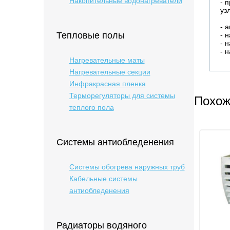
Накопительные водонагреватели
- 
уз
- 
Тепловые полы
- 
- 
- 
Нагревательные маты
Нагревательные секции
Инфракрасная пленка
Терморегуляторы для системы
Похож
теплого пола
Системы антиобледенения
Системы обогрева наружных труб
Кабельные системы
антиобледенения
Радиаторы водяного