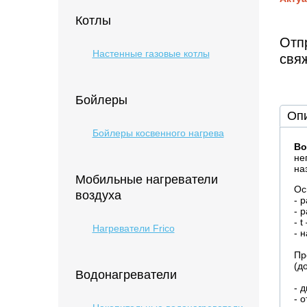
Котлы
Отпр
Настенные газовые котлы
свя
Бойлеры
Оп
Бойлеры косвенного нагрева
Во
не
на
Мобильные нагреватели
Ос
воздуха
- 
- 
- 
Нагреватели Frico
- 
Пр
(д
Водонагреватели
- 
- 