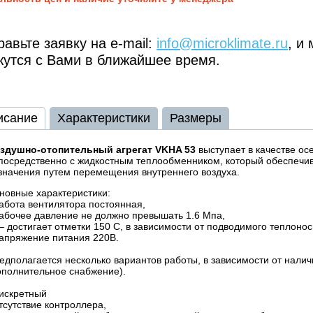
авьте заявку на e-mail:
info@microklimate.ru
, и
жутся с Вами в ближайшее время.
исание
Характеристики
Размеры
здушно-отопительный агрегат VKHA 53
выступает в качестве о
посредственно с жидкостным теплообменником, который обеспеч
значения путем перемещения внутреннего воздуха.
новные характеристики:
работа вентилятора постоянная,
рабочее давление не должно превышать 1.6 Мпа,
t – достигает отметки 150 С, в зависимости от подводимого теплоно
напряжение питания 220В.
едполагается несколько вариантов работы, в зависимости от нали
ополнительное снабжение).
дискретный
отсутствие контроллера,