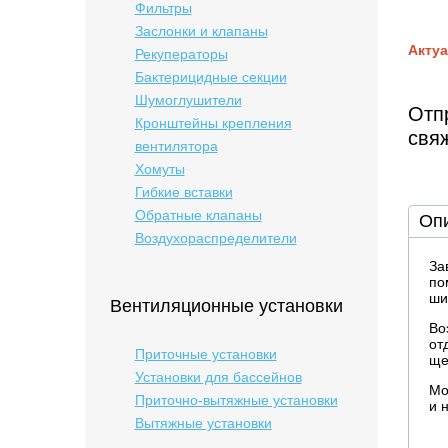
Фильтры
Заслонки и клапаны
Актуа
Рекуператоры
Бактерицидные cекции
Шумоглушители
Отпр
Кронштейны крепления
свя
вентилятора
Хомуты
Гибкие вставки
Обратные клапаны
Оп
Воздухораспределители
За
по
ши
Вентиляционные установки
Во
от
Приточные установки
ще
Установки для бассейнов
Мо
Приточно-вытяжные установки
и 
Вытяжные установки