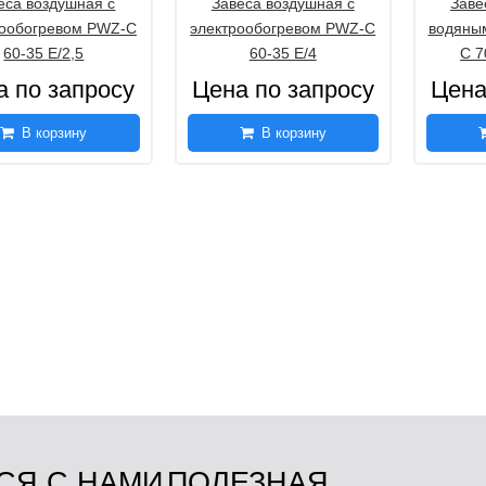
еса воздушная с
Завеса воздушная с
Заве
рообогревом PWZ-C
электрообогревом PWZ-C
водяны
60-35 E/2,5
60-35 E/4
C 7
а по запросу
Цена по запросу
Цена
В корзину
В корзину
СЯ С НАМИ
ПОЛЕЗНАЯ