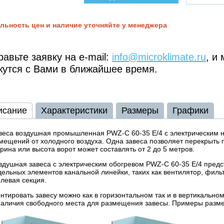
льность цен и наличие уточняйте у менеджера
авьте заявку на e-mail:
info@microklimate.ru
, и
жутся с Вами в ближайшее время.
исание
Характеристики
Размеры
Графики
веса воздушная промышленная PWZ-C 60-35 E/4 с электрическим 
мещений от холодного воздуха. Одна завеса позволяет перекрыть 
рина или высота ворот может составлять от 2 до 5 метров.
здушная завеса с электрическим обогревом PWZ-C 60-35 E/4 пред
дельных элементов канальной линейки, таких как вентилятор, филь
левая секция.
нтировать завесу можно как в горизонтальном так и в вертикально
наличия свободного места для размещения завесы. Примеры разм