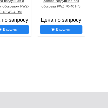
са воздушная с
Завеса воздушная без
м обогревом PWZ-
обогрева PWZ 70-40 H/5
0-40 W2/4 DM
 по запросу
Цена по запросу
В корзину
В корзину