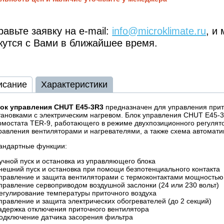
авьте заявку на e-mail:
info@microklimate.ru
, и
жутся с Вами в ближайшее время.
исание
Характеристики
ок управления CHUТ E45-3R3
предназначен для управления при
тановками с электрическим нагревом. Блок управления CHUТ E45-
рмостата TER-9, работающего в режиме двухпозиционного регулято
равления вентиляторами и нагревателями, а также схема автомати
андартные функции:
ручной пуск и остановка из управляющего блока
внешний пуск и остановка при помощи безпотенциального контакта
управление и защита вентиляторами с термоконтактами мощностью 
управление сервоприводом воздушной заслонки (24 или 230 вольт)
регулирование температуры приточного воздуха
управление и защита электрических обогревателей (до 2 секций)
задержка отключения приточного вентилятора
подключение датчика засорения фильтра