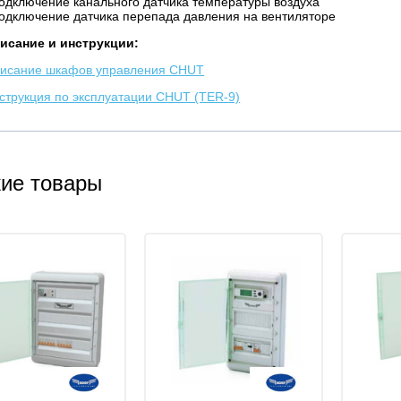
подключение канального датчика температуры воздуха
подключение датчика перепада давления на вентиляторе
исание и инструкции:
исание шкафов управления CHUT
струкция по эксплуатации CHUT (TER-9)
ие товары