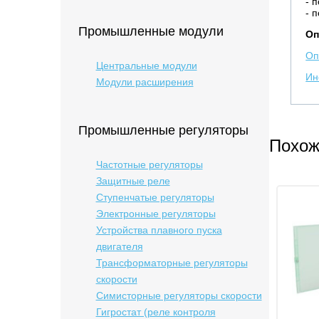
- 
- 
Промышленные модули
Оп
Оп
Центральные модули
Ин
Модули расширения
Промышленные регуляторы
Похож
Частотные регуляторы
Защитные реле
Ступенчатые регуляторы
Электронные регуляторы
Устройства плавного пуска
двигателя
Трансформаторные регуляторы
скорости
Симисторные регуляторы скорости
Гигростат (реле контроля