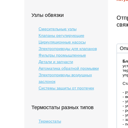
Узлы обвязки
Отпр
свя
Смесительные узлы
Клапаны регулирующие
Циркуляционные насосы
Оп
Электроприводы для клапанов
Фильтры промышленные
Бл
Детали и запчасти
ус
Автоматика обратной промывки
те
Электроприводы воздушных
уп
заслонок
Ст
Системы защиты от протечек
- 
- 
- 
- 
Термостаты разных типов
- 
- 
- 
Термостаты
- 