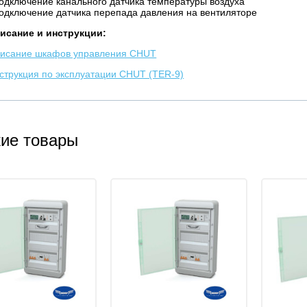
подключение канального датчика температуры воздуха
подключение датчика перепада давления на вентиляторе
исание и инструкции:
исание шкафов управления CHUT
струкция по эксплуатации CHUT (TER-9)
ие товары