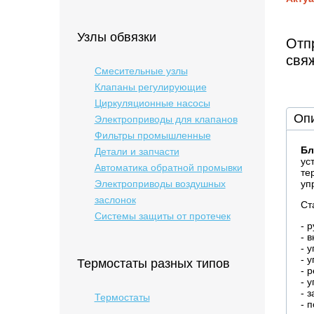
Узлы обвязки
Отпр
свя
Смесительные узлы
Клапаны регулирующие
Циркуляционные насосы
Оп
Электроприводы для клапанов
Фильтры промышленные
Бл
Детали и запчасти
ус
Автоматика обратной промывки
те
Электроприводы воздушных
уп
заслонок
Ст
Системы защиты от протечек
- 
- 
- 
- 
Термостаты разных типов
- 
- 
- 
Термостаты
- 