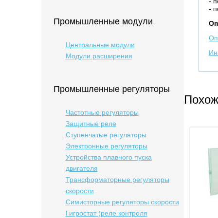
- 
- 
Промышленные модули
Оп
Оп
Центральные модули
Ин
Модули расширения
Промышленные регуляторы
Похож
Частотные регуляторы
Защитные реле
Ступенчатые регуляторы
Электронные регуляторы
Устройства плавного пуска
двигателя
Трансформаторные регуляторы
скорости
Симисторные регуляторы скорости
Гигростат (реле контроля