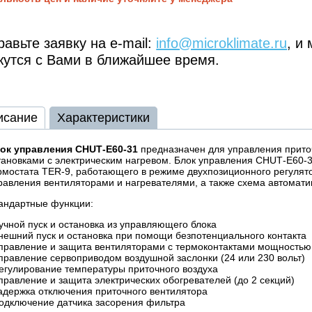
авьте заявку на e-mail:
info@microklimate.ru
, и
жутся с Вами в ближайшее время.
исание
Характеристики
ок управления CHUТ-E60-31
предназначен для управления прит
тановками с электрическим нагревом. Блок управления CHUТ-E60-
рмостата TER-9, работающего в режиме двухпозиционного регулято
равления вентиляторами и нагревателями, а также схема автомати
андартные функции:
ручной пуск и остановка из управляющего блока
внешний пуск и остановка при помощи безпотенциального контакта
управление и защита вентиляторами с термоконтактами мощностью 
управление сервоприводом воздушной заслонки (24 или 230 вольт)
регулирование температуры приточного воздуха
управление и защита электрических обогревателей (до 2 секций)
задержка отключения приточного вентилятора
подключение датчика засорения фильтра