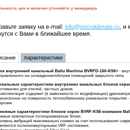
льность цен и наличие уточняйте у менеджера
авьте заявку на e-mail:
info@microklimate.ru
, и
жутся с Вами в ближайшее время.
исание
Характеристики
ок внутренний канальный Ballu Machine BVRFD-160-KS6+
- вну
правленного на охлаждение/обогрев помещений закрытого типа.
икальные характеристики внутренних канальных блоков сер
птимален для отелей, частных домов;
Комплектация содержит (в зависимости от модификации) дренажну
Нанесенное на поверхность теплообменника уникальное покрытие - 
ррозии.
новные характеристики блоков серии
BVRF-KS6
компании
Bal
Самые компактные полноразмерные блоки;
Уровень вибраций максимально снижен за счет использования совр
Являются полноинверторными VRF системами;