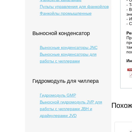
- 
- 
Пульты управления для фанкойлов
- 
Фанкойлы промышленные
эн
- 
- 
Выносной конденсатор
Ре
Пр
пр
та
Выносные конденсаторы JNC
по
Выносные конденсаторы для
Ин
работы с чиллерами
Гидромодуль для чиллера
Гидромодуль GMP
Выносной гидромодуль JVP для
Похож
работы с чиллерами JBH и
драйкулерами JVD