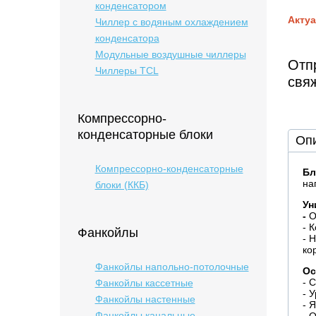
конденсатором
Актуа
Чиллер с водяным охлаждением
конденсатора
Модульные воздушные чиллеры
Отпр
Чиллеры TCL
свя
Компрессорно-
конденсаторные блоки
Оп
Компрессорно-конденсаторные
Бл
на
блоки (ККБ)
Ун
-
О
- 
Фанкойлы
- 
ко
Фанкойлы напольно-потолочные
Ос
- 
Фанкойлы кассетные
- 
Фанкойлы настенные
- 
Фанкойлы канальные