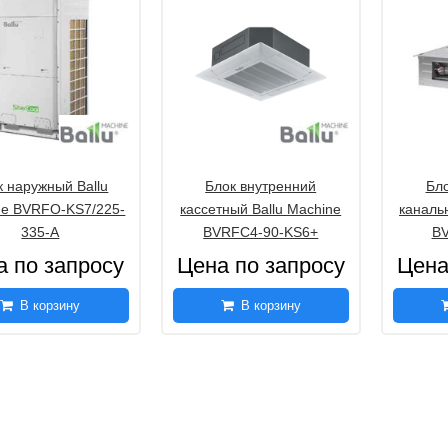
к наружный Ballu
Блок внутренний
Бло
ne BVRFO-KS7/225-
кассетный Ballu Machine
каналь
335-A
BVRFC4-90-KS6+
B
а по запросу
Цена по запросу
Цена
В корзину
В корзину