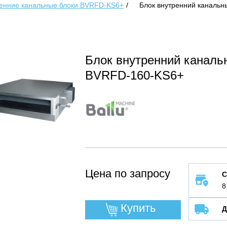
енние канальные блоки BVRFD-KS6+
Блок внутренний канальн
Блок внутренний канальн
BVRFD-160-KS6+
Цена по запросу
С
8
Купить
Д