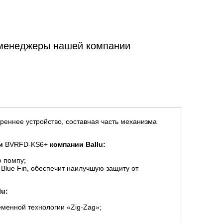
 менеджеры нашей компании
треннее устройство, составная часть механизма
ии
BVRFD-KS6+
компании
Ballu:
ю помпу;
Blue Fin, обеспечит наилучшую защиту от
lu:
еменной технологии «Zig-Zag»;