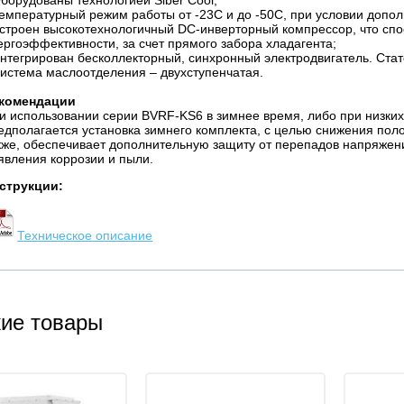
Оборудованы технологией Siber Cool;
Температурный режим работы от -23С и до -50С, при условии допо
Встроен высокотехнологичный DC-инверторный компрессор, что спо
ергоэффективности, за счет прямого забора хладагента;
Интегрирован бесколлекторный, синхронный электродвигатель. Стат
Система маслоотделения – двухступенчатая.
комендации
и использовании серии BVRF-KS6 в зимнее время, либо при низки
едполагается установка зимнего комплекта, с целью снижения поло
кже, обеспечивает дополнительную защиту от перепадов напряжени
явления коррозии и пыли.
струкции:
Техническое описание
ие товары